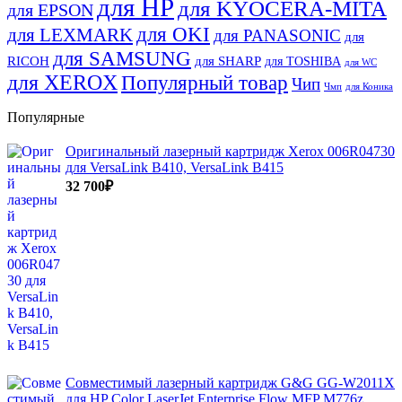
для HP
для KYOCERA-MITA
для EPSON
для OKI
для LEXMARK
для PANASONIC
для
для SAMSUNG
RICOH
для SHARP
для TOSHIBA
для WC
для XEROX
Популярный товар
Чип
Чмп
для Коника
Популярные
Оригинальный лазерный картридж Xerox 006R04730
для VersaLink B410, VersaLink B415
32 700
₽
Совместимый лазерный картридж G&G GG-W2011X
для HP Color LaserJet Enterprise Flow MFP M776z,