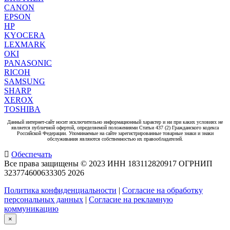
CANON
EPSON
HP
KYOCERA
LEXMARK
OKI
PANASONIC
RICOH
SAMSUNG
SHARP
XEROX
TOSHIBA
Данный интернет-сайт носит исключительно информационный характер и ни при каких условиях не
является публичной офертой, определяемой положениями Статьи 437 (2) Гражданского кодекса
Российской Федерации. Упоминаемые на сайте зарегистрированные товарные знаки и знаки
обслуживания являются собственностью их правообладателей.
Обеспечать
Все права защищены © 2023 ИНН 183112820917 ОГРНИП
323774600633305
2026
Политика конфиденциальности
|
Согласие на обработку
персональных данных
|
Согласие на рекламную
коммуникацию
×