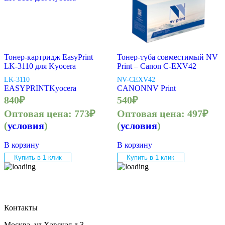
Тонер-картридж EasyPrint
Тонер-туба совместимый NV
LK-3110 для Kyocera
Print – Canon C-EXV42
LK-3110
NV-CEXV42
EASYPRINT
Kyocera
CANON
NV Print
840
₽
540
₽
Оптовая цена:
773
₽
Оптовая цена:
497
₽
(
условия
)
(
условия
)
В корзину
В корзину
Купить в 1 клик
Купить в 1 клик
Контакты
Москва, ул Хавская д 3