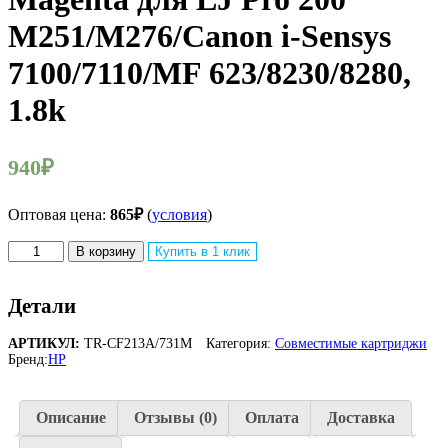
M251/M276/Canon i-Sensys
7100/7110/MF 623/8230/8280,
1.8k
940
₽
Оптовая цена:
865
₽
(
условия
)
Количество
В корзину
Купить в 1 клик
товара
Картридж
TARGET
Детали
совместимый
HP
АРТИКУЛ:
TR-CF213A/731M
Категория:
Совместимые картриджи
CF213A
Бренд:
HP
(№131A)/Canon
Cartridge
731
Описание
Отзывы (0)
Оплата
Доставка
Magenta
для