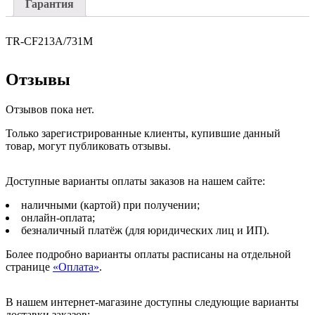
Гарантия
LJ
Pro
200
TR-CF213A/731M
M251/M276/Canon
i-
Sensys
Отзывы
7100/7110/MF
623/8230/8280,
Отзывов пока нет.
1.8k
Только зарегистрированные клиенты, купившие данный
товар, могут публиковать отзывы.
Доступные варианты оплаты заказов на нашем сайте:
наличными (картой) при получении;
онлайн-оплата;
безналичный платёж (для юридических лиц и ИП).
Более подробно варианты оплаты расписаны на отдельной
странице
«Оплата»
.
В нашем интернет-магазине доступны следующие варианты
доставки заказов: