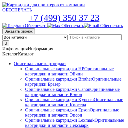
Skip
to
the
+7 (499) 350 37 23
content
Заказать звонок
Информация
Информация
Каталог
Каталог
Оригинальные картриджи
Оригинальные картриджи HP
Оригинальные
картриджи и запчасти Эйчпи
Оригинальные картриджи Brother
Оригинальные
картриджи Бразер
Оригинальные картриджи Canon
Оригинальные
картриджи и запчасти Кэнон
Оригинальные картриджи Kyocera
Оригинальные
картриджи и запчасти Киосера
Оригинальные картриджи Epson
Оригинальные
картриджи и запчасти Эпсон
Оригинальные картриджи Lexmark
Оригинальные
картриджи и запчасти Лексмарк