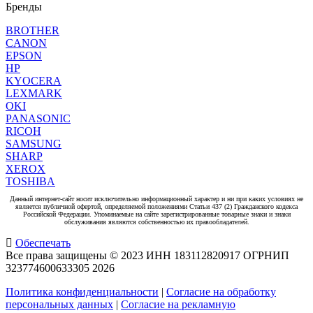
Бренды
BROTHER
CANON
EPSON
HP
KYOCERA
LEXMARK
OKI
PANASONIC
RICOH
SAMSUNG
SHARP
XEROX
TOSHIBA
Данный интернет-сайт носит исключительно информационный характер и ни при каких условиях не
является публичной офертой, определяемой положениями Статьи 437 (2) Гражданского кодекса
Российской Федерации. Упоминаемые на сайте зарегистрированные товарные знаки и знаки
обслуживания являются собственностью их правообладателей.
Обеспечать
Все права защищены © 2023 ИНН 183112820917 ОГРНИП
323774600633305
2026
Политика конфиденциальности
|
Согласие на обработку
персональных данных
|
Согласие на рекламную