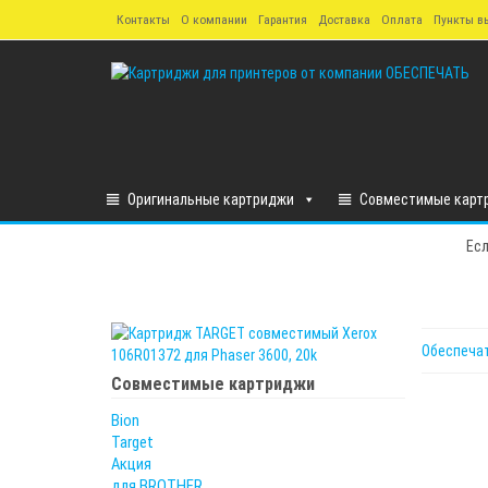
Skip
Контакты
О компании
Гарантия
Доставка
Оплата
Пункты в
to
the
content
Оригинальные картриджи
Совместимые карт
Есл
Обеспеча
Совместимые картриджи
Bion
Target
Акция
для BROTHER