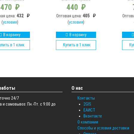
470
₽
440
₽
432
₽
405
₽
вая цена:
Оптовая цена:
Оптов
(
условия
)
(
условия
)
В корзину
В корзину
упить в 1 клик
Купить в 1 клик
Ку
работы
О нас
точно 24/7
Контакты
 и самовывоз: Пн.-Пт. с 9:00 до
2GIS
ЕАИСТ
Вконтакте
О компании
Способы и условия доставки
Оплата