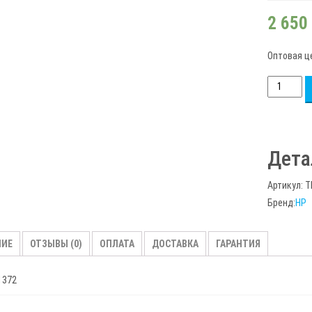
2 650
Оптовая ц
Количест
товара
Картридж
TARGET
Дета
совмест
Xerox
Артикул:
T
106R01372
Бренд:
HP
для
Phaser
3600,
НИЕ
ОТЗЫВЫ (0)
ОПЛАТА
ДОСТАВКА
ГАРАНТИЯ
20k
1372