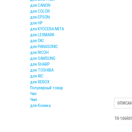
для CANON
для COLOR
для EPSON
для HP
для KYOCERA-MITA
для LEXMARK
для OKI
для PANASONIC
для RICOH
для SAMSUNG
для SHARP
для TOSHIBA
для WC
для XEROX
Популярный товар
Чип
Чмп
ОПИСА
для Коника
TR-106R0