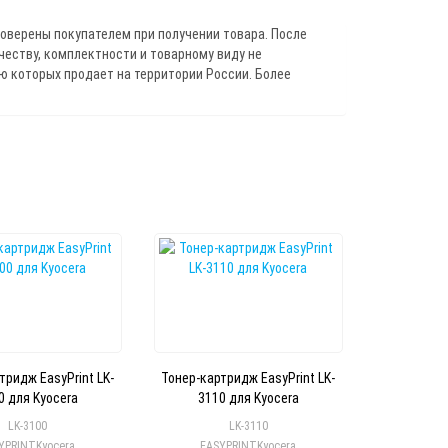
роверены покупателем при получении товара. После
ичеству, комплектности и товарному виду не
 которых продает на территории России. Более
тридж EasyPrint LK-
Тонер-картридж EasyPrint LK-
0 для Kyocera
3110 для Kyocera
LK-3100
LK-3110
YPRINT
Kyocera
EASYPRINT
Kyocera