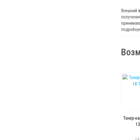
Внешний в
получения
принимают
подробну
Возм
Тонер-ка
13
EA