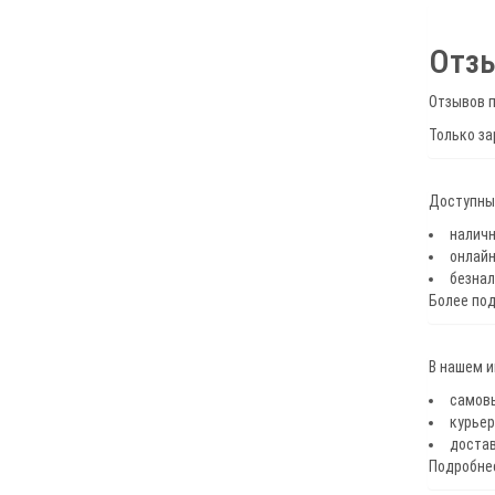
Отз
Отзывов п
Только за
Доступные
наличн
онлайн
безнал
Более по
В нашем 
самов
курьер
достав
Подробнее