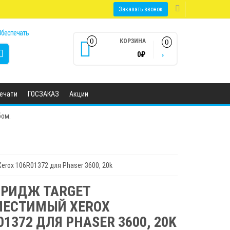
Заказать звонок
0
КОРЗИНА
0
0₽
печати
ГОСЗАКАЗ
Акции
бом.
rox 106R01372 для Phaser 3600, 20k
РИДЖ TARGET
МЕСТИМЫЙ XEROX
01372 ДЛЯ PHASER 3600, 20K