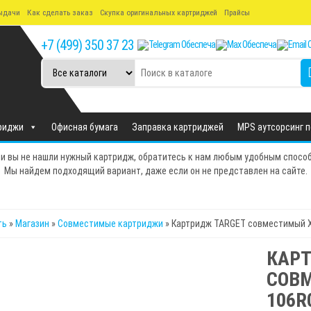
ыдачи
Как сделать заказ
Скупка оригинальных картриджей
Прайсы
+7 (499) 350 37 23
риджи
Офисная бумага
Заправка картриджей
MPS аутсорсинг 
и вы не нашли нужный картридж, обратитесь к нам любым удобным спосо
Мы найдем подходящий вариант, даже если он не представлен на сайте.
ть
»
Магазин
»
Совместимые картриджи
» Картридж TARGET совместимый Xe
КАРТ
СОВ
106R