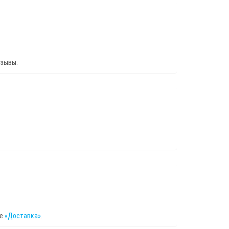
тзывы.
це
«Доставка»
.