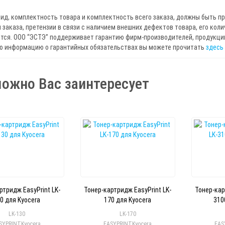
ид, комплектность товара и комплектность всего заказа, должны быть п
 заказа, претензии в связи с наличием внешних дефектов товара, его кол
ся. ООО “ЭСТЭ” поддерживает гарантию фирм-производителей, продукцию
ю информацию о гарантийных обязательствах вы можете прочитать
здесь
ожно Вас заинтересует
ртридж EasyPrint LK-
Тонер-картридж EasyPrint LK-
Тонер-кар
0 для Kyocera
170 для Kyocera
310
LK-130
LK-170
SYPRINT
Kyocera
EASYPRINT
Kyocera
EAS