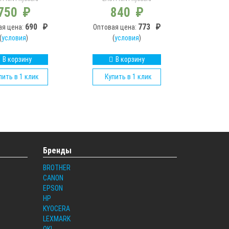
750
₽
840
₽
690
₽
773
₽
ая цена:
Оптовая цена:
(
условия
)
(
условия
)
В корзину
В корзину
пить в 1 клик
Купить в 1 клик
Бренды
BROTHER
CANON
EPSON
HP
KYOCERA
LEXMARK
OKI