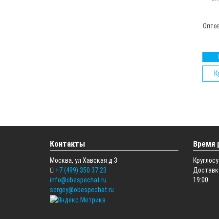
Опто
К
Контакты
Время 
Москва, ул Хавская д 3
Круглосу
+7 (499) 350 37 23
Доставка
info@obespechat.ru
19:00
sergey@obespechat.ru