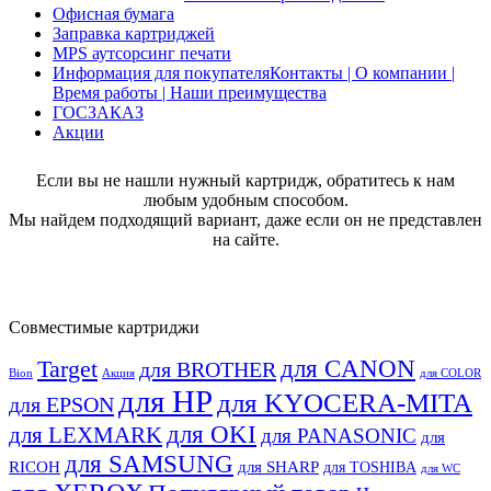
Офисная бумага
Заправка картриджей
MPS аутсорсинг печати
Информация для покупателя
Контакты | О компании |
Время работы | Наши преимущества
ГОСЗАКАЗ
Акции
Если вы не нашли нужный картридж, обратитесь к нам
любым удобным способом.
Мы найдем подходящий вариант, даже если он не представлен
на сайте.
Совместимые картриджи
для CANON
Target
для BROTHER
Bion
Акция
для COLOR
для HP
для KYOCERA-MITA
для EPSON
для OKI
для LEXMARK
для PANASONIC
для
для SAMSUNG
RICOH
для SHARP
для TOSHIBA
для WC