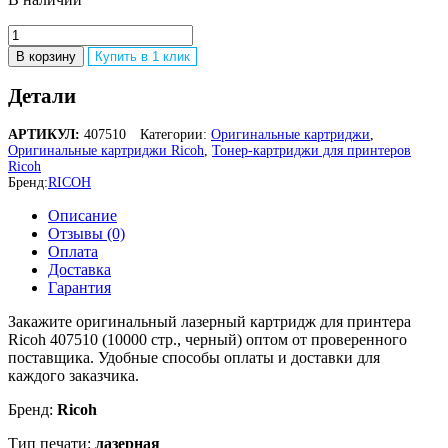
Количество
товара
В корзину
Купить в 1 клик
Оригинальный
лазерный
Детали
картридж
Ricoh
АРТИКУЛ:
407510
Категории:
Оригинальные картриджи
,
SP
Оригинальные картриджи Ricoh
,
Тонер-картриджи для принтеров
6430E
Ricoh
407510
Бренд:
RICOH
для
Ricoh
Описание
Aficio
Отзывы (0)
SP
Оплата
6430DN/
Доставка
6430N,
Гарантия
чёрный,
ресурс
Закажите оригинальный лазерный картридж для принтера
10000
Ricoh 407510 (10000 стр., черный) оптом от проверенного
страниц
поставщика. Удобные способы оплаты и доставки для
каждого заказчика.
Бренд:
Ricoh
Тип печати:
лазерная