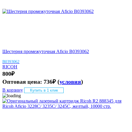
Шестерня промежуточная Aficio B0393062
B0393062
RICOH
800
₽
Оптовая цена:
736
₽
(
условия
)
В корзину
Купить в 1 клик