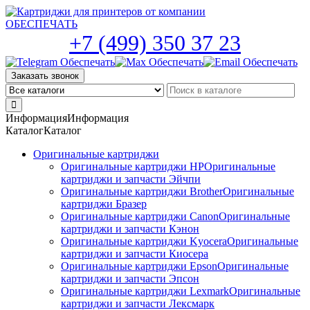
Skip
to
the
+7 (499) 350 37 23
content
Заказать звонок
Информация
Информация
Каталог
Каталог
Оригинальные картриджи
Оригинальные картриджи HP
Оригинальные
картриджи и запчасти Эйчпи
Оригинальные картриджи Brother
Оригинальные
картриджи Бразер
Оригинальные картриджи Canon
Оригинальные
картриджи и запчасти Кэнон
Оригинальные картриджи Kyocera
Оригинальные
картриджи и запчасти Киосера
Оригинальные картриджи Epson
Оригинальные
картриджи и запчасти Эпсон
Оригинальные картриджи Lexmark
Оригинальные
картриджи и запчасти Лексмарк