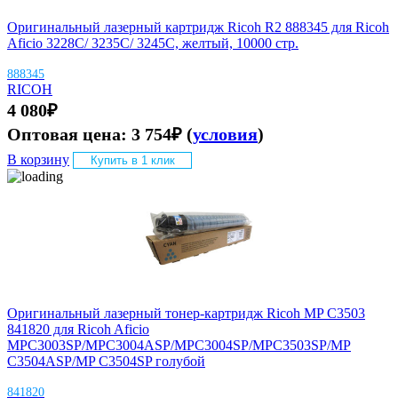
Оригинальный лазерный картридж Ricoh R2 888345 для Ricoh
Aficio 3228C/ 3235C/ 3245C, желтый, 10000 стр.
888345
RICOH
4 080
₽
Оптовая цена:
3 754
₽
(
условия
)
В корзину
Купить в 1 клик
Оригинальный лазерный тонер-картридж Ricoh MP C3503
841820 для Ricoh Aficio
MPC3003SP/MPC3004ASP/MPC3004SP/MPC3503SP/MP
C3504ASP/MP C3504SP голубой
841820