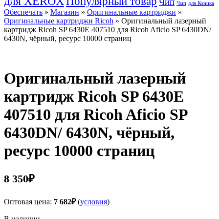
для XEROX
Популярный товар
Чип
Чмп
для Коника
Обеспечать
»
Магазин
»
Оригинальные картриджи
»
Оригинальные картриджи Ricoh
» Оригинальный лазерный
картридж Ricoh SP 6430E 407510 для Ricoh Aficio SP 6430DN/
6430N, чёрный, ресурс 10000 страниц
Оригинальный лазерный
картридж Ricoh SP 6430E
407510 для Ricoh Aficio SP
6430DN/ 6430N, чёрный,
ресурс 10000 страниц
8 350
₽
Оптовая цена:
7 682
₽
(
условия
)
В наличии