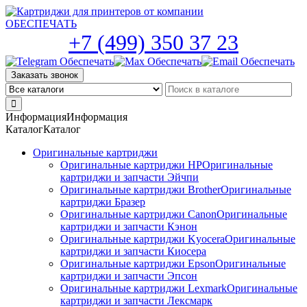
Skip
to
the
+7 (499) 350 37 23
content
Заказать звонок
Информация
Информация
Каталог
Каталог
Оригинальные картриджи
Оригинальные картриджи HP
Оригинальные
картриджи и запчасти Эйчпи
Оригинальные картриджи Brother
Оригинальные
картриджи Бразер
Оригинальные картриджи Canon
Оригинальные
картриджи и запчасти Кэнон
Оригинальные картриджи Kyocera
Оригинальные
картриджи и запчасти Киосера
Оригинальные картриджи Epson
Оригинальные
картриджи и запчасти Эпсон
Оригинальные картриджи Lexmark
Оригинальные
картриджи и запчасти Лексмарк