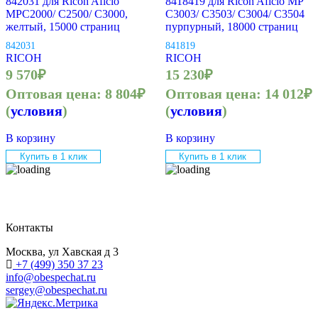
842031 для Ricoh Aficio
8418419 для Ricoh Aficio MP
MPC2000/ C2500/ C3000,
C3003/ C3503/ C3004/ C3504
желтый, 15000 страниц
пурпурный, 18000 страниц
842031
841819
RICOH
RICOH
9 570
₽
15 230
₽
Оптовая цена:
8 804
₽
Оптовая цена:
14 012
₽
(
условия
)
(
условия
)
В корзину
В корзину
Купить в 1 клик
Купить в 1 клик
Контакты
Москва, ул Хавская д 3
+7 (499) 350 37 23
info@obespechat.ru
sergey@obespechat.ru