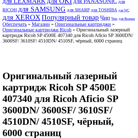
для OKI
для LEXMARK
для PANASONIC
для
для SAMSUNG
RICOH
для SHARP
для TOSHIBA
для WC
для XEROX
Популярный товар
Чип
Чмп
для Коника
Обеспечать
»
Магазин
»
Оригинальные картриджи
»
Оригинальные картриджи Ricoh
» Оригинальный лазерный
картридж Ricoh SP 4500E 407340 для Ricoh Aficio SP 3600DN/
3600SF/ 3610SF/ 4510DN/ 4510SF, чёрный, 6000 страниц
Оригинальный лазерный
картридж Ricoh SP 4500E
407340 для Ricoh Aficio SP
3600DN/ 3600SF/ 3610SF/
4510DN/ 4510SF, чёрный,
6000 страниц