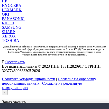
HP
KYOCERA
LEXMARK
OKI
PANASONIC
RICOH
SAMSUNG
SHARP
XEROX
TOSHIBA
Данный интернет-сайт носит исключительно информационный характер и ни при каких условиях не
является публичной офертой, определяемой положениями Статьи 437 (2) Гражданского кодекса
Российской Федерации. Упоминаемые на сайте зарегистрированные товарные знаки и знаки
обслуживания являются собственностью их правообладателей.
Обеспечать
Все права защищены © 2023 ИНН 183112820917 ОГРНИП
323774600633305
2026
Политика конфиденциальности
|
Согласие на обработку
персональных данных
|
Согласие на рекламную
коммуникацию
×
Заказ звонка