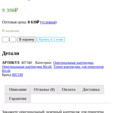
9 390
₽
Оптовая цена:
8 639
₽
(
условия
)
В наличии
Количество
В корзину
Купить в 1 клик
товара
Оригинальный
лазерный
Детали
картридж
Ricoh
АРТИКУЛ:
407340
Категории:
Оригинальные картриджи
,
SP
Оригинальные картриджи Ricoh
,
Тонер-картриджи для принтеров
4500E
Ricoh
407340
Бренд:
RICOH
для
Ricoh
Aficio
Описание
Отзывы (0)
Оплата
Доставка
SP
3600DN/
Гарантия
3600SF/
3610SF/
4510DN/
Закажите оригинальный лазерный картридж для принтера