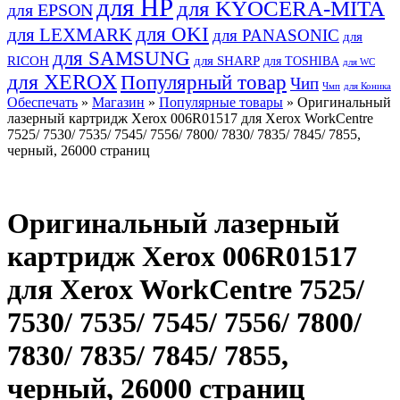
для HP
для KYOCERA-MITA
для EPSON
для OKI
для LEXMARK
для PANASONIC
для
для SAMSUNG
RICOH
для SHARP
для TOSHIBA
для WC
для XEROX
Популярный товар
Чип
Чмп
для Коника
Обеспечать
»
Магазин
»
Популярные товары
» Оригинальный
лазерный картридж Xerox 006R01517 для Xerox WorkCentre
7525/ 7530/ 7535/ 7545/ 7556/ 7800/ 7830/ 7835/ 7845/ 7855,
черный, 26000 страниц
Оригинальный лазерный
картридж Xerox 006R01517
для Xerox WorkCentre 7525/
7530/ 7535/ 7545/ 7556/ 7800/
7830/ 7835/ 7845/ 7855,
черный, 26000 страниц