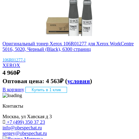
Оригинальный тонер Xerox 106R01277 для Xerox WorkCentre
5016, 5020, Черный (Black), 6300 страниц
106R01277-l
XEROX
4 960
₽
Оптовая цена:
4 563
₽
(
условия
)
В корзину
Купить в 1 клик
Контакты
Москва, ул Хавская д 3
+7 (499) 350 37 23
info@obespechat.ru
sergey@obespechat.ru