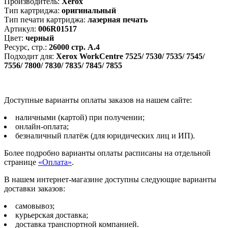
7845/
Производитель:
Xerox
7855,
Тип картриджа:
оригинальный
черный,
Тип печати картриджа:
лазерная печать
26000
Артикул:
006R01517
страниц
Цвет:
черный
Ресурс, стр.:
26000 стр. А.4
Подходит для:
Xerox WorkCentre 7525/ 7530/ 7535/ 7545/
7556/ 7800/ 7830/ 7835/ 7845/ 7855
Доступные варианты оплаты заказов на нашем сайте:
наличными (картой) при получении;
онлайн-оплата;
безналичный платёж (для юридических лиц и ИП).
Более подробно варианты оплаты расписаны на отдельной
странице
«Оплата»
.
В нашем интернет-магазине доступны следующие варианты
доставки заказов:
самовывоз;
курьерская доставка;
доставка транспортной компанией.