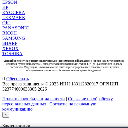
EPSON
HP
KYOCERA
LEXMARK
OKI
PANASONIC
RICOH
SAMSUNG
SHARP
XEROX
TOSHIBA
Данный интернет-сайт носит исключительно информационный характер и ни при каких условиях не
является публичной офертой, определяемой положениями Статьи 437 (2) Гражданского кодекса
Российской Федерации. Упоминаемые на сайте зарегистрированные товарные знаки и знаки
обслуживания являются собственностью их правообладателей.
Обеспечать
Все права защищены © 2023 ИНН 183112820917 ОГРНИП
323774600633305
2026
Политика конфиденциальности
|
Согласие на обработку
персональных данных
|
Согласие на рекламную
коммуникацию
×
Заказ звонка