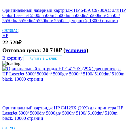
Оригинальный лазерный картридж HP 645A C9730AC для HP
Color LaserJet 5500/ 5500n/ 5500dn/ 5500dtn/ 5500hdn/ 5550n/
5550dn/ 5550dtn/ 5550hdn/ 5550dsn, черный, 13000 страниц
C9730AC
HP
22 520
₽
Оптовая цена:
20 718
₽
(
условия
)
В корзину
Купить в 1 клик
Оригинальный картридж HP C4129X (29X) для принтера HP
LaserJet 5000/ 5000dn/ 5000gn/ 5000n/ 5100/ 5100dtn/ 5100tn
black, 10000 страниц
C4129X