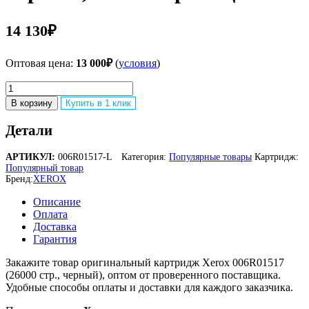
14 130
₽
Оптовая цена:
13 000
₽
(
условия
)
Количество
товара
В корзину
Купить в 1 клик
Оригинальный
лазерный
Детали
картридж
Xerox
АРТИКУЛ:
006R01517-L
Категория:
Популярные товары
Картридж:
006R01517
Популярный товар
для
Бренд:
XEROX
Xerox
WorkCentre
Описание
7525/
Оплата
7530/
Доставка
7535/
Гарантия
7545/
7556/
Закажите товар оригинальный картридж Xerox 006R01517
7800/
(26000 стр., черный), оптом от проверенного поставщика.
7830/
Удобные способы оплаты и доставки для каждого заказчика.
7835/