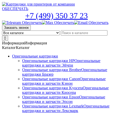
Skip
to
the
+7 (499) 350 37 23
content
Заказать звонок
Информация
Информация
Каталог
Каталог
Оригинальные картриджи
Оригинальные картриджи HP
Оригинальные
картриджи и запчасти Эйчпи
Оригинальные картриджи Brother
Оригинальные
картриджи Бразер
Оригинальные картриджи Canon
Оригинальные
картриджи и запчасти Кэнон
Оригинальные картриджи Kyocera
Оригинальные
картриджи и запчасти Киосера
Оригинальные картриджи Epson
Оригинальные
картриджи и запчасти Эпсон
Оригинальные картриджи Lexmark
Оригинальные
картриджи и запчасти Лексмарк