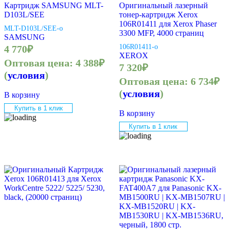
Картридж SAMSUNG MLT-
Оригинальный лазерный
D103L/SEE
тонер-картридж Xerox
106R01411 для Xerox Phaser
MLT-D103L/SEE-o
3300 MFP, 4000 страниц
SAMSUNG
106R01411-o
4 770
₽
XEROX
Оптовая цена:
4 388
₽
7 320
₽
(
условия
)
Оптовая цена:
6 734
₽
(
условия
)
В корзину
Купить в 1 клик
В корзину
Купить в 1 клик