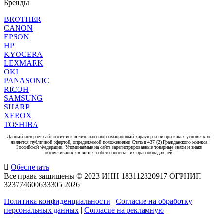
Бренды
BROTHER
CANON
EPSON
HP
KYOCERA
LEXMARK
OKI
PANASONIC
RICOH
SAMSUNG
SHARP
XEROX
TOSHIBA
Данный интернет-сайт носит исключительно информационный характер и ни при каких условиях не
является публичной офертой, определяемой положениями Статьи 437 (2) Гражданского кодекса
Российской Федерации. Упоминаемые на сайте зарегистрированные товарные знаки и знаки
обслуживания являются собственностью их правообладателей.
Обеспечать
Все права защищены © 2023 ИНН 183112820917 ОГРНИП
323774600633305
2026
Политика конфиденциальности
|
Согласие на обработку
персональных данных
|
Согласие на рекламную