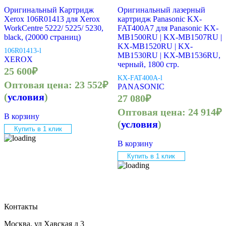
Оригинальный Картридж
Оригинальный лазерный
Xerox 106R01413 для Xerox
картридж Panasonic KX-
WorkCentre 5222/ 5225/ 5230,
FAT400A7 для Panasonic KX-
black, (20000 страниц)
MB1500RU | KX-MB1507RU |
KX-MB1520RU | KX-
106R01413-l
MB1530RU | KX-MB1536RU,
XEROX
черный, 1800 стр.
25 600
₽
KX-FAT400A-l
Оптовая цена:
23 552
₽
PANASONIC
(
условия
)
27 080
₽
Оптовая цена:
24 914
₽
В корзину
(
условия
)
Купить в 1 клик
В корзину
Купить в 1 клик
Контакты
Москва, ул Хавская д 3