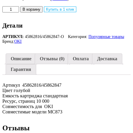
Количество
В корзину
Купить в 1 клик
товара
Тонер-
картридж
Детали
OKI
45862816/45862847
АРТИКУЛ:
45862816/45862847-O
Категория:
Популярные товары
для
Бренд:
OKI
МС873
голубой
(10
Описание
Отзывы (0)
Оплата
Доставка
000
стр.)
Гарантия
Артикул 45862816/45862847
Цвет голубой
Емкость картриджа стандартная
Ресурс, страниц 10 000
Совместимость для OKI
Совместимые модели МС873
Отзывы