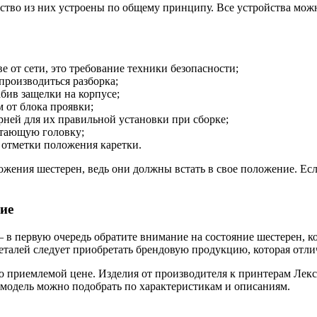
во из них устроены по общему принципу. Все устройства можно
 от сети, это требование техники безопасности;
 производиться разборка;
бив защелки на корпусе;
м от блока проявки;
рней для их правильной установки при сборке;
атающую головку;
 отметки положения каретки.
жения шестерен, ведь они должны встать в свое положение. Есл
ие
 в первую очередь обратите внимание на состояние шестерен, к
еталей следует приобретать брендовую продукцию, которая отли
по приемлемой цене. Изделия от производителя к принтерам Ле
 модель можно подобрать по характеристикам и описаниям.