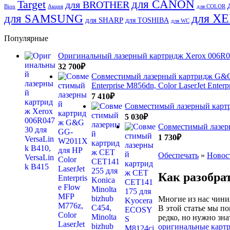
для CANON
Target
для BROTHER
Bion
Акция
для COLOR
для SAMSUNG
для X
для SHARP
для TOSHIBA
для WC
Популярные
Оригинальный лазерный картридж Xerox 006R047
32 700
₽
Совместимый лазерный картридж G&G GG
Enterprise M856dn, Color LaserJet Ente
7 410
₽
Совместимый лазерный картрид
5 030
₽
Совместимый лазер
1 730
₽
Обеспечать
»
Новос
Как разобра
Многие из нас чини
В этой статье мы п
редко, но нужно зн
оригинальные карт