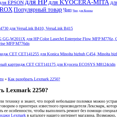
для HP
для KYOCERA-MITA
дл
для EPSON
EROX
Популярный товар
Чип
Чмп
для Коника
30 для VersaLink B410, VersaLink B415
-W2011X для HP Color LaserJet Enterprise Flow MFP M776z, Color
rprise MFP M776dn
ж CET CET141255 для Konica Minolta bizhub C454, Minolta bizhu
ный картридж CET CET141175 для Kyocera ECOSYS M8124cidn
ти
»
Как разобрать Lexmark 2250?
ть Lexmark 2250?
ли технику и знают, что порой небольшие поломки можно устран
оговорим о принтерах известного производителя Лексмарк, кото
ать ее особенности, чтобы выполнить ремонт без помощи специа
риджи Lexmark
в каталоге нашего интернет магазина. Возможно, 