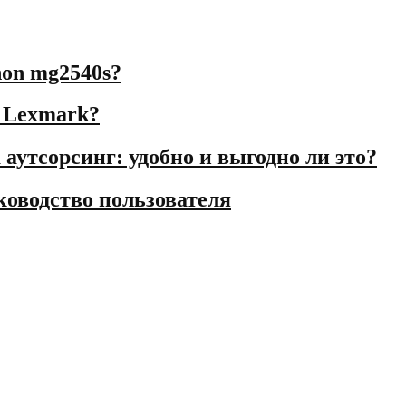
on mg2540s?
е Lexmark?
аутсорсинг: удобно и выгодно ли это?
ководство пользователя